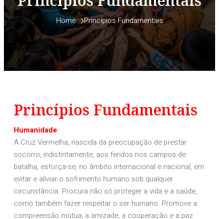
Princípios Fundamentais
Home 
Princípios Fundamentais
Princípios Fundamentais
Humanidade
A Cruz Vermelha, nascida da preocupação de prestar
socorro, indistintamente, aos feridos nos campos de
batalha, esforça-se, no âmbito internacional e nacional, em
evitar e aliviar o sofrimento humano sob qualquer
circunstância. Procura não só proteger a vida e a saúde,
como também fazer respeitar o ser humano. Promove a
compreensão mútua, a amizade, a cooperação e a paz