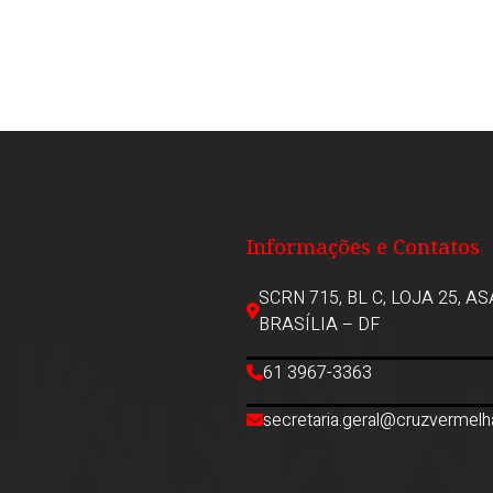
Informações e Contatos
SCRN 715, BL C, LOJA 25, A
BRASÍLIA – DF
61 3967-3363
secretaria.geral@cruzvermelh