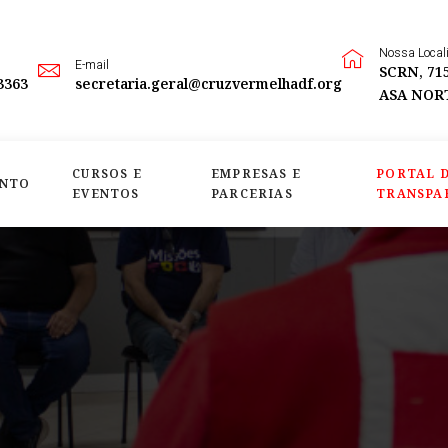
Nossa Local
E-mail
SCRN, 715
3363
secretaria.geral@cruzvermelhadf.org
ASA NORT
CURSOS E
EMPRESAS E
PORTAL 
NTO
EVENTOS
PARCERIAS
TRANSPA